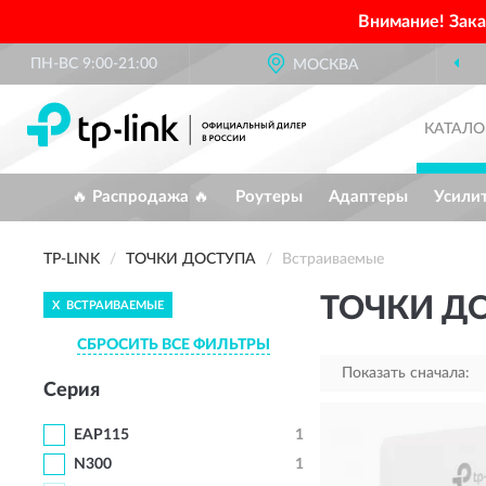
Внимание! Зак
ПН-ВС 9:00-21:00
МОСКВА
КАТАЛО
🔥 Распродажа 🔥
Роутеры
Адаптеры
Усили
TP-LINK
ТОЧКИ ДОСТУПА
Встраиваемые
ТОЧКИ ДО
X
ВСТРАИВАЕМЫЕ
СБРОСИТЬ ВСЕ ФИЛЬТРЫ
Показать сначала:
Серия
EAP115
1
N300
1