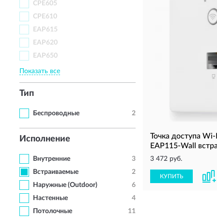
CPE605
CPE610
EAP615
EAP620
EAP650
Показать все
Тип
Беспроводные
2
Точка доступа Wi-
Исполнение
EAP115-Wall встра
Внутренние
3
3 472 руб.
Встраиваемые
2
КУПИТЬ
Наружные (Outdoor)
6
Настенные
4
Потолочные
11