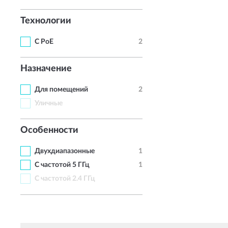
Технологии
С PoE
2
Назначение
Для помещений
2
Уличные
Особенности
Двухдиапазонные
1
С частотой 5 ГГц
1
С частотой 2.4 ГГц