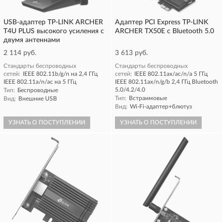
USB-адаптер TP-LINK ARCHER
Адаптер PCI Express TP-LINK
T4U PLUS высокого усиления с
ARCHER TX50E с Bluetooth 5.0
двумя антеннами
2 114 руб.
3 613 руб.
Стандарты беспроводных
Стандарты беспроводных
сетей:
IEEE 802.11b/g/n на 2,4 ГГц
сетей:
IEEE 802.11ax/ac/n/a 5 ГГц
IEEE 802.11a/n/ac на 5 ГГц
IEEE 802.11ax/n/g/b 2,4 ГГц Bluetooth
5.0/4.2/4.0
Тип:
Беспроводные
Тип:
Встраимовые
Вид:
Внешние USB
Вид:
Wi-Fi-адаптер+блютуз
УЗНАТЬ О ПОСТУПЛЕНИИ
УЗНАТЬ О ПОСТУПЛЕНИИ