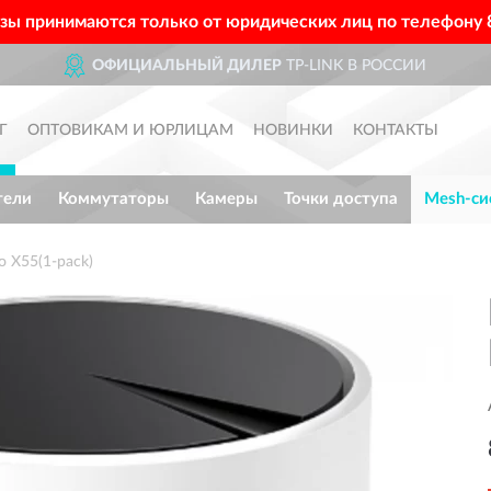
азы принимаются только от юридических лиц по телефону
ОФИЦИАЛЬНЫЙ ДИЛЕР
TP-LINK В РОССИИ
Г
ОПТОВИКАМ И ЮРЛИЦАМ
НОВИНКИ
КОНТАКТЫ
тели
Коммутаторы
Камеры
Точки доступа
Mesh-си
 X55(1-pack)