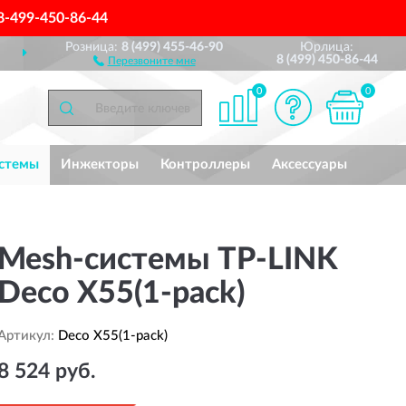
8-499-450-86-44
Розница:
8 (499) 455-46-90
Юрлица:
ДОСТАВИМ
ПО ВСЕЙ РОССИИ
8 (499) 450-86-44
Перезвоните мне
0
0
стемы
Инжекторы
Контроллеры
Аксессуары
Mesh-системы TP-LINK
Deco X55(1-pack)
Артикул:
Deco X55(1-pack)
8 524 руб.