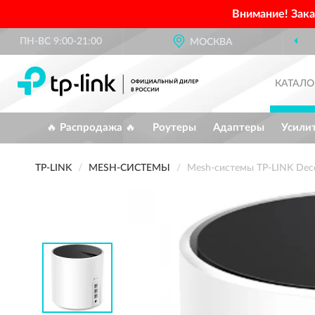
Внимание! Зак
ПН-ВС 9:00-21:00
МОСКВА
КАТАЛО
🔥 Распродажа 🔥
Роутеры
Адаптеры
Усили
TP-LINK
MESH-СИСТЕМЫ
Mesh-системы TP-LINK Deco