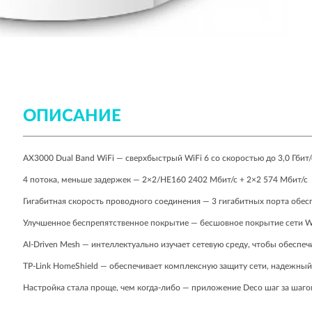
ОПИСАНИЕ
AX3000 Dual Band WiFi — сверхбыстрый WiFi 6 со скоростью до 3,0 Гбит/
4 потока, меньше задержек — 2×2/HE160 2402 Мбит/с + 2×2 574 Мбит/с
Гигабитная скорость проводного соединения — 3 гигабитных порта обе
Улучшенное беспрепятственное покрытие — бесшовное покрытие сети Wi-
AI-Driven Mesh — интеллектуально изучает сетевую среду, чтобы обеспеч
TP-Link HomeShield — обеспечивает комплексную защиту сети, надежный
Настройка стала проще, чем когда-либо — приложение Deco шаг за шаго