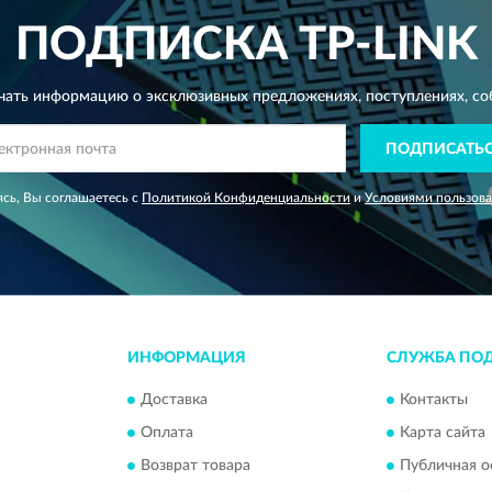
ПОДПИСКА
TP-LINK
чать информацию о эксклюзивных предложениях,
поступлениях, со
ПОДПИСАТЬ
сь, Вы соглашаетесь с
Политикой Конфиденциальности
и
Условиями пользов
ИНФОРМАЦИЯ
СЛУЖБА ПО
Доставка
Контакты
Оплата
Карта сайта
Возврат товара
Публичная о