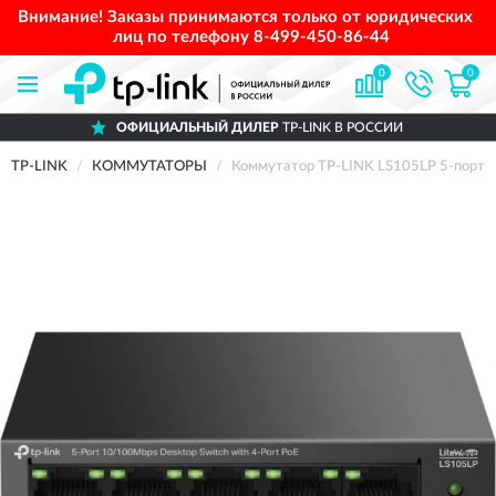
Внимание! Заказы принимаются только от юридических
лиц по телефону
8-499-450-86-44
0
0
ОФИЦИАЛЬНЫЙ ДИЛЕР
TP-LINK В РОССИИ
TP-LINK
КОММУТАТОРЫ
Коммутатор TP-LINK LS105LP 5-порт