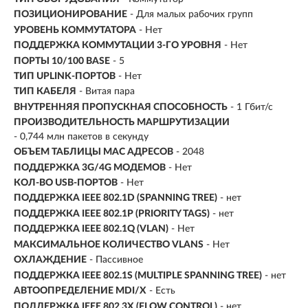
ПОЗИЦИОНИРОВАНИЕ
- Для малых рабочих групп
УРОВЕНЬ КОММУТАТОРА
- Нет
ПОДДЕРЖКА КОММУТАЦИИ 3-ГО УРОВНЯ
- Нет
ПОРТЫ 10/100 BASE
- 5
ТИП UPLINK-ПОРТОВ
- Нет
ТИП КАБЕЛЯ
- Витая пара
ВНУТРЕННЯЯ ПРОПУСКНАЯ СПОСОБНОСТЬ
- 1 Гбит/с
ПРОИЗВОДИТЕЛЬНОСТЬ МАРШРУТИЗАЦИИ
- 0,744 млн пакетов в секунду
ОБЪЕМ ТАБЛИЦЫ MAC АДРЕСОВ
- 2048
ПОДДЕРЖКА 3G/4G МОДЕМОВ
- Нет
КОЛ-ВО USB-ПОРТОВ
- Нет
ПОДДЕРЖКА IEEE 802.1D (SPANNING TREE)
- нет
ПОДДЕРЖКА IEEE 802.1P (PRIORITY TAGS)
- нет
ПОДДЕРЖКА IEEE 802.1Q (VLAN)
- Нет
МАКСИМАЛЬНОЕ КОЛИЧЕСТВО VLANS
- Нет
ОХЛАЖДЕНИЕ
- Пассивное
ПОДДЕРЖКА IEEE 802.1S (MULTIPLE SPANNING TREE)
- нет
АВТООПРЕДЕЛЕНИЕ MDI/X
- Есть
ПОДДЕРЖКА IEEE 802.3X (FLOW CONTROL)
- нет