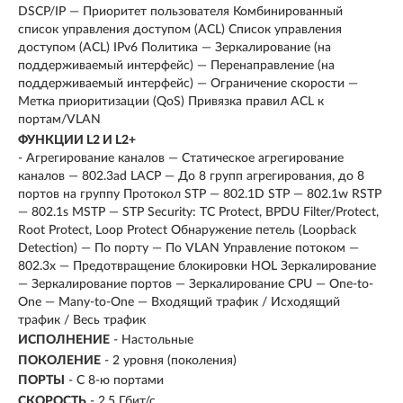
DSCP/IP — Приоритет пользователя Комбинированный
список управления доступом (ACL) Список управления
доступом (ACL) IPv6 Политика — Зеркалирование (на
поддерживаемый интерфейс) — Перенаправление (на
поддерживаемый интерфейс) — Ограничение скорости —
Метка приоритизации (QoS) Привязка правил ACL к
портам/VLAN
ФУНКЦИИ L2 И L2+
- Агрегирование каналов — Статическое агрегирование
каналов — 802.3ad LACP — До 8 групп агрегирования, до 8
портов на группу Протокол STP — 802.1D STP — 802.1w RSTP
— 802.1s MSTP — STP Security: TC Protect, BPDU Filter/Protect,
Root Protect, Loop Protect Обнаружение петель (Loopback
Detection) — По порту — По VLAN Управление потоком —
802.3x — Предотвращение блокировки HOL Зеркалирование
— Зеркалирование портов — Зеркалирование CPU — One-to-
One — Many-to-One — Входящий трафик / Исходящий
трафик / Весь трафик
ИСПОЛНЕНИЕ
-
Настольные
ПОКОЛЕНИЕ
-
2 уровня (поколения)
ПОРТЫ
-
С 8-ю портами
СКОРОСТЬ
-
2,5 Гбит/с