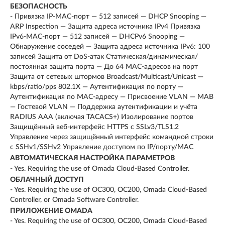
БЕЗОПАСНОСТЬ
- Привязка IP-MAC-порт — 512 записей — DHCP Snooping —
ARP Inspection — Защита адреса источника IPv4 Привязка
IPv6-MAC-порт — 512 записей — DHCPv6 Snooping —
Обнаружение соседей — Защита адреса источника IPv6: 100
записей Защита от DoS-атак Статическая/динамическая/
постоянная защита порта — До 64 MAC-адресов на порт
Защита от сетевых штормов Broadcast/Multicast/Unicast —
kbps/ratio/pps 802.1X — Аутентификация по порту —
Аутентификация по MAC-адресу — Присвоение VLAN — MAB
— Гостевой VLAN — Поддержка аутентификации и учёта
RADIUS AAA (включая TACACS+) Изолирование портов
Защищённый веб-интерфейс HTTPS с SSLv3/TLS1.2
Управление через защищённый интерфейс командной строки
с SSHv1/SSHv2 Управление доступом по IP/порту/MAC
АВТОМАТИЧЕСКАЯ НАСТРОЙКА ПАРАМЕТРОВ
- Yes. Requiring the use of Omada Cloud-Based Controller.
ОБЛАЧНЫЙ ДОСТУП
- Yes. Requiring the use of OC300, OC200, Omada Cloud-Based
Controller, or Omada Software Controller.
ПРИЛОЖЕНИЕ OMADA
- Yes. Requiring the use of OC300, OC200, Omada Cloud-Based