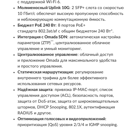
с поддержкой Wi-Fi 6.
Молниеносный Uplink 10G
: 2 SFP+ слота со скоростью
10 Гбит/с обеспечат высокую пропускную способность
и неблокирующую коммутационную ёмкость.
Бюджет PoE 240 Вт
: 8 портов PoE+
стандарта 802.3at/af с общим бюджетом 240 Вт*.
Интеграция с Omada SDN
: автоматическая настройка
**
параметров (ZTP)
, централизованное облачное
управление и умный мониторинг.
Централизованное управление
: облачный доступ
и приложение Omada для максимального удобства
и простого управления.
Статическая маршрутизация
: регулирование
внутреннего трафика для более эффективного
использования сетевых ресурсов.
Надёжная защита
: привязка IP-MAC-порт, список
управления доступом (ACL), безопасность портов,
защита от DoS-атак, защита от широковещательных
штормов, DHCP Snooping, 802.1X, аутентификация
RADIUS и другое.
Оптимизация голосовых и видеоприложений
:
приоритизация (QoS) уровня 2/3/4 и IGMP snooping.