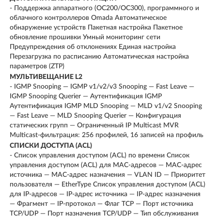
- Поддержка аппаратного (OC200/OC300), программного и
облачного контроллеров Omada Автоматическое
обнаружение устройств Пакетная настройка Пакетное
обновление прошивки Умный мониторинг сети
Предупреждения об отклонениях Единая настройка
Перезагрузка по расписанию Автоматическая настройка
параметров (ZTP)
МУЛЬТИВЕЩАНИЕ L2
- IGMP Snooping — IGMP v1/v2/v3 Snooping — Fast Leave —
IGMP Snooping Querier — Аутентификация IGMP
Аутентификация IGMP MLD Snooping — MLD v1/v2 Snooping
— Fast Leave — MLD Snooping Querier — Конфигурация
статических групп — Ограниченный IP Multicast MVR
Multicast-фильтрация: 256 профилей, 16 записей на профиль
СПИСКИ ДОСТУПА (ACL)
- Список управления доступом (ACL) по времени Список
управления доступом (ACL) для MAC-адресов — MAC-адрес
источника — MAC-адрес назначения — VLAN ID — Приоритет
пользователя — EtherType Список управления доступом (ACL)
для IP-адресов — IP-адрес источника — IP-адрес назначения
— Фрагмент — IP-протокол — Флаг TCP — Порт источника
TCP/UDP — Порт назначения TCP/UDP — Тип обслуживания