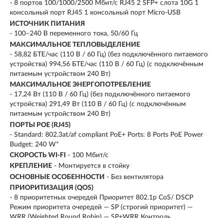
- 8 портов 100/1000/2500 Мбит/с RJ45 2 SFP+ слота 10G 1
консольный порт RJ45 1 консольный порт Micro-USB
ИСТОЧНИК ПИТАНИЯ
- 100–240 В переменного тока, 50/60 Гц
МАКСИМАЛЬНОЕ ТЕПЛОВЫДЕЛЕНИЕ
- 58,82 БТЕ/час (110 В / 60 Гц) (без подключённого питаемого
устройства) 994,56 БТЕ/час (110 В / 60 Гц) (с подключённым
питаемым устройством 240 Вт)
МАКСИМАЛЬНОЕ ЭНЕРГОПОТРЕБЛЕНИЕ
- 17,24 Вт (110 В / 60 Гц) (без подключённого питаемого
устройства) 291,49 Вт (110 В / 60 Гц) (с подключённым
питаемым устройством 240 Вт)
ПОРТЫ POE (RJ45)
- Standard: 802.3at/af compliant PoE+ Ports: 8 Ports PoE Power
Budget: 240 W*
СКОРОСТЬ WI-FI
-
100 Мбит/с
КРЕПЛЕНИЕ
- Монтируется в стойку
ОСНОВНЫЕ ОСОБЕННОСТИ
- Без вентилятора
ПРИОРИТИЗАЦИЯ (QOS)
- 8 приоритетных очередей Приоритет 802.1p CoS/ DSCP
Режим приоритета очередей — SP (строгий приоритет) —
WRR (Weighted Round Robin) — SP+WRR Контроль