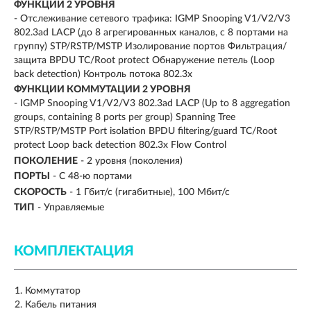
ФУНКЦИИ 2 УРОВНЯ
- Отслеживание сетевого трафика: IGMP Snooping V1/V2/V3
802.3ad LACP (до 8 агрегированных каналов, с 8 портами на
группу) STP/RSTP/MSTP Изолирование портов Фильтрация/
защита BPDU TC/Root protect Обнаружение петель (Loop
back detection) Контроль потока 802.3x
ФУНКЦИИ КОММУТАЦИИ 2 УРОВНЯ
- IGMP Snooping V1/V2/V3 802.3ad LACP (Up to 8 aggregation
groups, containing 8 ports per group) Spanning Tree
STP/RSTP/MSTP Port isolation BPDU filtering/guard TC/Root
protect Loop back detection 802.3x Flow Control
ПОКОЛЕНИЕ
-
2 уровня (поколения)
ПОРТЫ
-
С 48-ю портами
СКОРОСТЬ
-
1 Гбит/с (гигабитные)
100 Мбит/с
ТИП
-
Управляемые
КОМПЛЕКТАЦИЯ
Коммутатор
Кабель питания