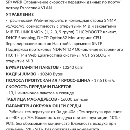
SP+WRR Ограничение скорости передачи данных по порту/
потоку Голосовой VLAN
УПРАВЛЕНИЕ
- Графический Web-интерфейс и командная строка SNMP
v1/v2c/v3, совместимость с открытыми MIB и закрытыми
MIB TP-LINK RMON (1, 2, 3, 9 групп) DHCP/BOOTP клиент,
DHCP Snooping, DHCP Option82 Мониторинг CPU
Зеркалирование портов Настройка времени: SNTP
Поддержка протоколов NDP/NTDP Обновление встроенного
ПО: TFTP и Web Диагностика системы: VCT SYSLOG и
открытые MIB
БУФЕР ПАМЯТИ ПАКЕТОВ
- 10240 байт
КАДРЫ JUMBO
- 10240 Bytes
ПОЛОСА ПРОПУСКАНИЯ / КРОСС-ШИНА
- 17,6 Гбит/с
СКОРОСТЬ ПЕРЕДАЧИ ПАКЕТОВ
- 13,1 миллионов пакетов в секунду
ТАБЛИЦА МАС-АДРЕСОВ
- 16000 записей
ПАРАМЕТРЫ ОКРУЖАЮЩЕЙ СРЕДЫ
- Рабочая температура: от 0× до 40× ; Температура хранения:
от -40× до 70× Влажность воздуха при эксплуатации: 10% -
90%, без образования конденсата Влажность воздуха при
хранении: 5% - 90%, без образования конденсата