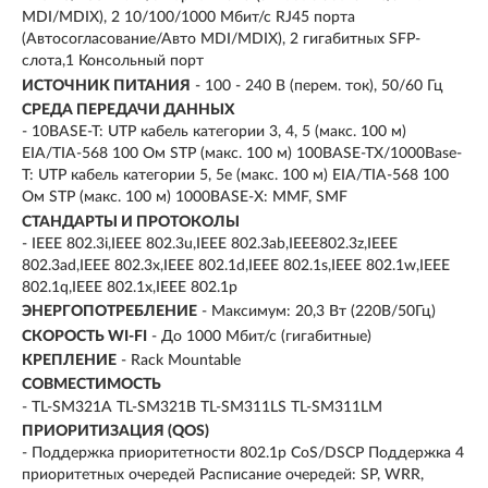
MDI/MDIX), 2 10/100/1000 Мбит/с RJ45 порта
(Автосогласование/Авто MDI/MDIX), 2 гигабитных SFP-
слота,1 Консольный порт
ИСТОЧНИК ПИТАНИЯ
- 100 - 240 В (перем. ток), 50/60 Гц
СРЕДА ПЕРЕДАЧИ ДАННЫХ
- 10BASE-T: UTP кабель категории 3, 4, 5 (макс. 100 м)
EIA/TIA-568 100 Ом STP (макс. 100 м) 100BASE-TX/1000Base-
T: UTP кабель категории 5, 5e (макс. 100 м) EIA/TIA-568 100
Ом STP (макс. 100 м) 1000BASE-X: MMF, SMF
СТАНДАРТЫ И ПРОТОКОЛЫ
- IEEE 802.3i,IEEE 802.3u,IEEE 802.3ab,IEEE802.3z,IEEE
802.3ad,IEEE 802.3x,IEEE 802.1d,IEEE 802.1s,IEEE 802.1w,IEEE
802.1q,IEEE 802.1x,IEEE 802.1p
ЭНЕРГОПОТРЕБЛЕНИЕ
- Максимум: 20,3 Вт (220В/50Гц)
СКОРОСТЬ WI-FI
-
До 1000 Мбит/с (гигабитные)
КРЕПЛЕНИЕ
- Rack Mountable
СОВМЕСТИМОСТЬ
- TL-SM321A TL-SM321B TL-SM311LS TL-SM311LM
ПРИОРИТИЗАЦИЯ (QOS)
- Поддержка приоритетности 802.1p CoS/DSCP Поддержка 4
приоритетных очередей Расписание очередей: SP, WRR,