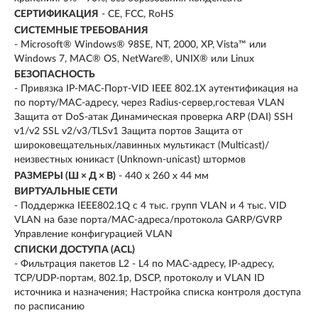
СЕРТИФИКАЦИЯ
- CE, FCC, RoHS
СИСТЕМНЫЕ ТРЕБОВАНИЯ
- Microsoft® Windows® 98SE, NT, 2000, XP, Vista™ или
Windows 7, MAC® OS, NetWare®, UNIX® или Linux
БЕЗОПАСНОСТЬ
- Привязка IP-MAC-Порт-VID IEEE 802.1X аутентификация на
по порту/MAC-адресу, через Radius-сервер,гостевая VLAN
Защита от DoS-атак Динамическая проверка ARP (DAI) SSH
v1/v2 SSL v2/v3/TLSv1 Защита портов Защита от
широковещательных/лавинных мультикаст (Multicast)/
неизвестных юникаст (Unknown-unicast) штормов
РАЗМЕРЫ (Ш × Д × В)
- 440 х 260 х 44 мм
ВИРТУАЛЬНЫЕ СЕТИ
- Поддержка IEEE802.1Q с 4 тыс. групп VLAN и 4 тыс. VID
VLAN на базе порта/MAC-адреса/протокола GARP/GVRP
Управление конфигурацией VLAN
СПИСКИ ДОСТУПА (ACL)
- Фильтрация пакетов L2 - L4 по МАС-адресу, IP-адресу,
TCP/UDP-портам, 802.1p, DSCP, протоколу и VLAN ID
источника и назначения; Настройка списка контроля доступа
по расписанию