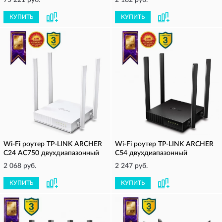
75 221 руб.
2 182 руб.
КУПИТЬ
КУПИТЬ
Wi-Fi роутер TP-LINK ARCHER
Wi-Fi роутер TP-LINK ARCHER
C24 AC750 двухдиапазонный
C54 двухдиапазонный
2 068 руб.
2 247 руб.
КУПИТЬ
КУПИТЬ