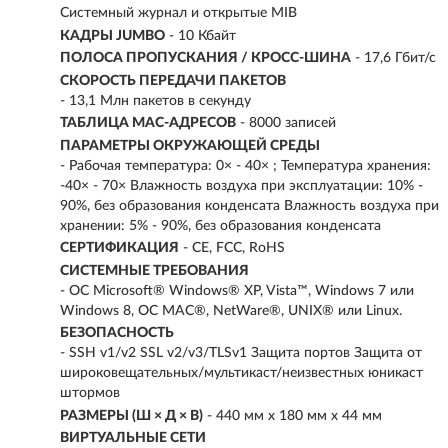
Системный журнал и открытые MIB
КАДРЫ JUMBO
- 10 Кбайт
ПОЛОСА ПРОПУСКАНИЯ / КРОСС-ШИНА
- 17,6 Гбит/с
СКОРОСТЬ ПЕРЕДАЧИ ПАКЕТОВ
- 13,1 Млн пакетов в секунду
ТАБЛИЦА МАС-АДРЕСОВ
- 8000 записей
ПАРАМЕТРЫ ОКРУЖАЮЩЕЙ СРЕДЫ
- Рабочая температура: 0× - 40× ; Температура хранения:
-40× - 70× Влажность воздуха при эксплуатации: 10% -
90%, без образования конденсата Влажность воздуха при
хранении: 5% - 90%, без образования конденсата
СЕРТИФИКАЦИЯ
- CE, FCC, RoHS
СИСТЕМНЫЕ ТРЕБОВАНИЯ
- ОС Microsoft® Windows® XP, Vista™, Windows 7 или
Windows 8, ОС MAC®, NetWare®, UNIX® или Linux.
БЕЗОПАСНОСТЬ
- SSH v1/v2 SSL v2/v3/TLSv1 Защита портов Защита от
широковещательных/мультикаст/неизвестных юникаст
штормов
РАЗМЕРЫ (Ш × Д × В)
- 440 мм х 180 мм х 44 мм
ВИРТУАЛЬНЫЕ СЕТИ