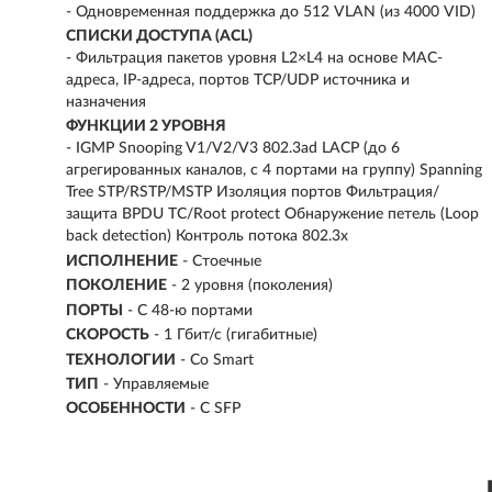
- Одновременная поддержка до 512 VLAN (из 4000 VID)
СПИСКИ ДОСТУПА (ACL)
- Фильтрация пакетов уровня L2×L4 на основе MAC-
адреса, IP-адреса, портов TCP/UDP источника и
назначения
ФУНКЦИИ 2 УРОВНЯ
- IGMP Snooping V1/V2/V3 802.3ad LACP (до 6
агрегированных каналов, с 4 портами на группу) Spanning
Tree STP/RSTP/MSTP Изоляция портов Фильтрация/
защита BPDU TC/Root protect Обнаружение петель (Loop
back detection) Контроль потока 802.3x
ИСПОЛНЕНИЕ
-
Стоечные
ПОКОЛЕНИЕ
-
2 уровня (поколения)
ПОРТЫ
-
С 48-ю портами
СКОРОСТЬ
-
1 Гбит/с (гигабитные)
ТЕХНОЛОГИИ
-
Со Smart
ТИП
-
Управляемые
ОСОБЕННОСТИ
-
С SFP