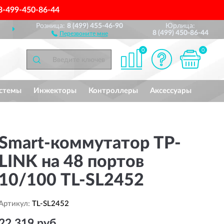
8-499-450-86-44
Розница:
8 (499) 455-46-90
Юрлица:
ДОСТАВИМ
ПО ВСЕЙ РОССИИ
8 (499) 450-86-44
Перезвоните мне
0
0
стемы
Инжекторы
Контроллеры
Аксессуары
Smart-коммутатор TP-
LINK на 48 портов
10/100 TL-SL2452
Артикул:
TL-SL2452
22 319 руб.