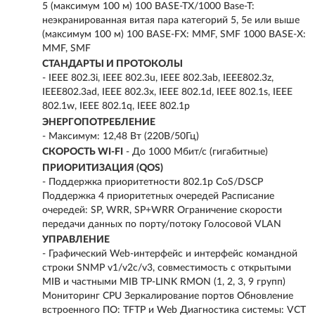
5 (максимум 100 м) 100 BASE-TX/1000 Base-T:
неэкранированная витая пара категорий 5, 5e или выше
(максимум 100 м) 100 BASE-FX: MMF, SMF 1000 BASE-X:
MMF, SMF
СТАНДАРТЫ И ПРОТОКОЛЫ
- IEEE 802.3i, IEEE 802.3u, IEEE 802.3ab, IEEE802.3z,
IEEE802.3ad, IEEE 802.3x, IEEE 802.1d, IEEE 802.1s, IEEE
802.1w, IEEE 802.1q, IEEE 802.1p
ЭНЕРГОПОТРЕБЛЕНИЕ
- Максимум: 12,48 Вт (220В/50Гц)
СКОРОСТЬ WI-FI
-
До 1000 Мбит/с (гигабитные)
ПРИОРИТИЗАЦИЯ (QOS)
- Поддержка приоритетности 802.1p CoS/DSCP
Поддержка 4 приоритетных очередей Расписание
очередей: SP, WRR, SP+WRR Ограничение скорости
передачи данных по порту/потоку Голосовой VLAN
УПРАВЛЕНИЕ
- Графический Web-интерфейс и интерфейс командной
строки SNMP v1/v2c/v3, совместимость с открытыми
MIB и частными MIB TP-LINK RMON (1, 2, 3, 9 групп)
Мониторинг CPU Зеркалирование портов Обновление
встроенного ПО: TFTP и Web Диагностика системы: VCT