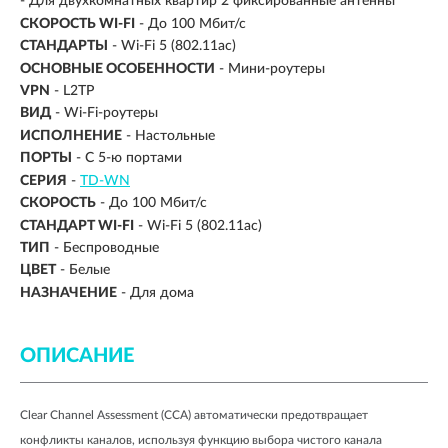
- Для двухкомнатных квартир 2 фиксированные антенны
СКОРОСТЬ WI-FI
- До 100 Мбит/с
СТАНДАРТЫ
- Wi-Fi 5 (802.11ac)
ОСНОВНЫЕ ОСОБЕННОСТИ
- Мини-роутеры
VPN
-
L2TP
ВИД
-
Wi-Fi-роутеры
ИСПОЛНЕНИЕ
-
Настольные
ПОРТЫ
-
С 5-ю портами
СЕРИЯ
-
TD-WN
СКОРОСТЬ
-
До 100 Мбит/с
СТАНДАРТ WI-FI
-
Wi-Fi 5 (802.11ac)
ТИП
-
Беспроводные
ЦВЕТ
-
Белые
НАЗНАЧЕНИЕ
-
Для дома
ОПИСАНИЕ
Clear Channel Assessment (CCA) автоматически предотвращает 
конфликты каналов, используя функцию выбора чистого канала