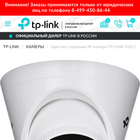
Внимание! Заказы принимаются только от юридических
лиц по телефону
8-499-450-86-44
0
0
 ДИЛЕР
TP-LINK В РОССИИ
ДОСТАВИМ
П
TP-LINK
КАМЕРЫ
Цветная турельная IP-камера TP-LINK VIGI C