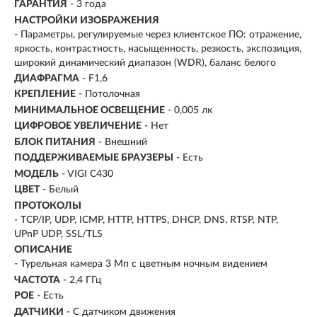
ГАРАНТИЯ
- 3 года
НАСТРОЙКИ ИЗОБРАЖЕНИЯ
- Параметры, регулируемые через клиентское ПО: отражение,
яркость, контрастность, насыщенность, резкость, экспозиция,
широкий динамический диапазон (WDR), баланс белого
ДИАФРАГМА
- F1,6
КРЕПЛЕНИЕ
- Потолочная
МИНИМАЛЬНОЕ ОСВЕЩЕНИЕ
- 0,005 лк
ЦИФРОВОЕ УВЕЛИЧЕНИЕ
- Нет
БЛОК ПИТАНИЯ
- Внешний
ПОДДЕРЖИВАЕМЫЕ БРАУЗЕРЫ
- Есть
МОДЕЛЬ
- VIGI C430
ЦВЕТ
- Белый
ПРОТОКОЛЫ
- TCP/IP, UDP, ICMP, HTTP, HTTPS, DHCP, DNS, RTSP, NTP,
UPnP UDP, SSL/TLS
ОПИСАНИЕ
- Турельная камера 3 Мп с цветным ночным видением
ЧАСТОТА
- 2,4 ГГц
POE
- Есть
ДАТЧИКИ
-
С датчиком движения