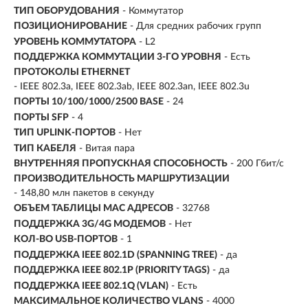
ТИП ОБОРУДОВАНИЯ
- Коммутатор
ПОЗИЦИОНИРОВАНИЕ
- Для средних рабочих групп
УРОВЕНЬ КОММУТАТОРА
- L2
ПОДДЕРЖКА КОММУТАЦИИ 3-ГО УРОВНЯ
- Есть
ПРОТОКОЛЫ ETHERNET
- IEEE 802.3a, IEEE 802.3ab, IEEE 802.3an, IEEE 802.3u
ПОРТЫ 10/100/1000/2500 BASE
- 24
ПОРТЫ SFP
- 4
ТИП UPLINK-ПОРТОВ
- Нет
ТИП КАБЕЛЯ
- Витая пара
ВНУТРЕННЯЯ ПРОПУСКНАЯ СПОСОБНОСТЬ
- 200 Гбит/с
ПРОИЗВОДИТЕЛЬНОСТЬ МАРШРУТИЗАЦИИ
- 148,80 млн пакетов в секунду
ОБЪЕМ ТАБЛИЦЫ MAC АДРЕСОВ
- 32768
ПОДДЕРЖКА 3G/4G МОДЕМОВ
- Нет
КОЛ-ВО USB-ПОРТОВ
- 1
ПОДДЕРЖКА IEEE 802.1D (SPANNING TREE)
- да
ПОДДЕРЖКА IEEE 802.1P (PRIORITY TAGS)
- да
ПОДДЕРЖКА IEEE 802.1Q (VLAN)
- Есть
МАКСИМАЛЬНОЕ КОЛИЧЕСТВО VLANS
- 4000