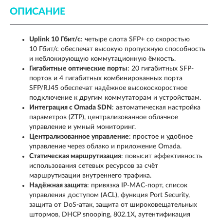
ОПИСАНИЕ
Uplink 10 Гбит/с
: четыре слота SFP+ со скоростью
10 Гбит/с обеспечат высокую пропускную способность
и неблокирующую коммутационную ёмкость.
Гигабитные оптические порты
: 20 гигабитных SFP-
портов и 4 гигабитных комбинированных порта
SFP/RJ45 обеспечат надёжное высокоскоростное
подключение к другим коммутаторам и устройствам.
Интеграция с Omada SDN
: автоматическая настройка
параметров (ZTP), централизованное облачное
управление и умный мониторинг.
Централизованное управление
: простое и удобное
управление через облако и приложение Omada.
Статическая маршрутизация
: повысит эффективность
использования сетевых ресурсов за счёт
маршрутизации внутреннего трафика.
Надёжная защита
: привязка IP-MAC-порт, список
управления доступом (ACL), функция Port Security,
защита от DoS-атак, защита от широковещательных
штормов, DHCP snooping, 802.1X, аутентификация