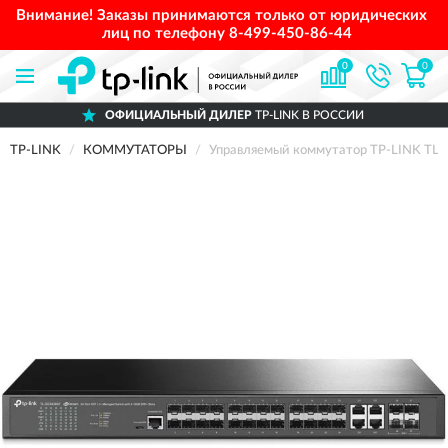
Внимание! Заказы принимаются только от юридических
лиц по телефону
8-499-450-86-44
0
0
ОФИЦИАЛЬНЫЙ ДИЛЕР
TP-LINK В РОССИИ
TP-LINK
КОММУТАТОРЫ
Управляемый коммутатор TP-LINK TL