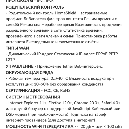
ПРОТОКОЛЫ
- IPv4 IPv6
РОДИТЕЛЬСКИЙ КОНТРОЛЬ
- Родительский контроль HomeShield Настраиваемые
профили Библиотека фильтров контента Режим времени с
семьёй Режим сна Нерабочее время Возможность продления
разрешённого времени в сети Статистика времени,
проведённого в сети членами семьи Приостановка работы
интернета Еженедельные и ежемесячные отчёты
ТИПЫ WAN
- Динамический IP-адрес Статический IP-адрес PPPoE PPTP
L2TP
УПРАВЛЕНИЕ
- Приложение Tether Веб-интерфейс
ОКРУЖАЮЩАЯ СРЕДА
- Рабочая температура: 0...+40 °C Влажность воздуха при
эксплуатации: 10–90% без образования конденсата
СЕРТИФИКАЦИЯ
- FCC, CE, RoHS
СИСТЕМНЫЕ ТРЕБОВАНИЯ
- Internet Explorer 11+, Firefox 12.0+, Chrome 20.0+, Safari 4.0+
или другой браузер с поддержкой JavaScript Кабельный или
DSL-модем (при необходимости) Подписка на тариф
интернет-провайдера (для доступа в интернет)
МОЩНОСТЬ WI-FI ПЕРЕДАТЧИКА
- < 20 дБм или < 100 мВт