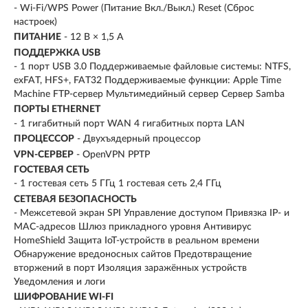
- Wi-Fi/WPS Power (Питание Вкл./Выкл.) Reset (Сброс
настроек)
ПИТАНИЕ
- 12 В × 1,5 А
ПОДДЕРЖКА USB
- 1 порт USB 3.0 Поддерживаемые файловые системы: NTFS,
exFAT, HFS+, FAT32 Поддерживаемые функции: Apple Time
Machine FTP-сервер Мультимедийный сервер Сервер Samba
ПОРТЫ ETHERNET
- 1 гигабитный порт WAN 4 гигабитных порта LAN
ПРОЦЕССОР
- Двухъядерный процессор
VPN-СЕРВЕР
- OpenVPN PPTP
ГОСТЕВАЯ СЕТЬ
- 1 гостевая сеть 5 ГГц 1 гостевая сеть 2,4 ГГц
СЕТЕВАЯ БЕЗОПАСНОСТЬ
- Межсетевой экран SPI Управление доступом Привязка IP- и
MAC-адресов Шлюз прикладного уровня Антивирус
HomeShield Защита IoT-устройств в реальном времени
Обнаружение вредоносных сайтов Предотвращение
вторжений в порт Изоляция заражённых устройств
Уведомления и логи
ШИФРОВАНИЕ WI-FI