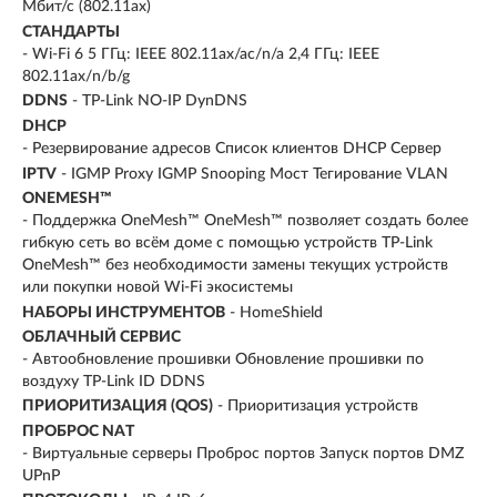
Мбит/с (802.11ax)
СТАНДАРТЫ
- Wi-Fi 6 5 ГГц: IEEE 802.11ax/ac/n/a 2,4 ГГц: IEEE
802.11ax/n/b/g
DDNS
- TP-Link NO-IP DynDNS
DHCP
- Резервирование адресов Список клиентов DHCP Сервер
IPTV
- IGMP Proxy IGMP Snooping Мост Тегирование VLAN
ONEMESH™
- Поддержка OneMesh™ OneMesh™ позволяет создать более
гибкую сеть во всём доме с помощью устройств TP-Link
OneMesh™ без необходимости замены текущих устройств
или покупки новой Wi-Fi экосистемы
НАБОРЫ ИНСТРУМЕНТОВ
- HomeShield
ОБЛАЧНЫЙ СЕРВИС
- Автообновление прошивки Обновление прошивки по
воздуху TP-Link ID DDNS
ПРИОРИТИЗАЦИЯ (QOS)
- Приоритизация устройств
ПРОБРОС NAT
- Виртуальные серверы Проброс портов Запуск портов DMZ
UPnP