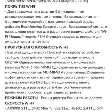
- WPA WPA2 WPA3 WPA/WPA2-Enterprise (802.1x)
ПОКРЫТИЕ WI-FI
- Для трёхкомнатных квартир 4 фиксированные
высокопроизводительные антенны Из нескольких антенн
формируется мощный сигнал, увеличивающий радиус
действия Beamforming Концентрирует беспроводной сигнал в
направлении клиентов для расширения радиуса действия Wi-
Fi Мощный модуль FEM Улучшает мощность передачи для
лучшего покрытия сигнала
ПРОПУСКНАЯ СПОСОБНОСТЬ WI-FI
- Высокая Два диапазона Присвойте каждому устройству
свой диапазон для оптимальной производительности
OFDMA Одновременная коммуникация с множеством
клиентов Wi-Fi 6 MU-MIMO Одновременная коммуникация с
множеством клиентов MU-MIMO Airtime Fairness Улучшение
эффективности сети за счёт одинакового времени передачи
для всех клиентов DFS Доступ к дополнительному
диапазону для разгрузки сети 4 потока Увеличенная
пропускная способность для ваших устройств
РЕЖИМЫ РАБОТЫ
- Режим роутера Режим точки доступа
СКОРОСТЬ WI-FI
- AX3000 5 ГГц: 2402 Мбит/с (802.11ax, HE160) 2,4 ГГц: 574