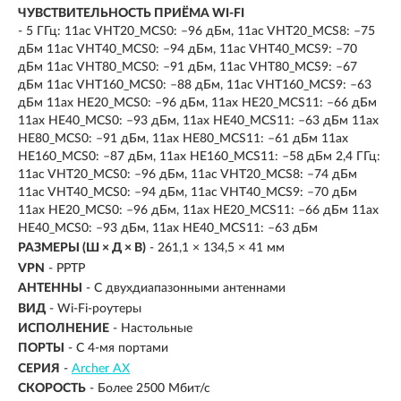
ЧУВСТВИТЕЛЬНОСТЬ ПРИЁМА WI-FI
- 5 ГГц: 11ac VHT20_MCS0: –96 дБм, 11ac VHT20_MCS8: –75
дБм 11ac VHT40_MCS0: –94 дБм, 11ac VHT40_MCS9: –70
дБм 11ac VHT80_MCS0: –91 дБм, 11ac VHT80_MCS9: –67
дБм 11ac VHT160_MCS0: –88 дБм, 11ac VHT160_MCS9: –63
дБм 11ax HE20_MCS0: –96 дБм, 11ax HE20_MCS11: –66 дБм
11ax HE40_MCS0: –93 дБм, 11ax HE40_MCS11: –63 дБм 11ax
HE80_MCS0: –91 дБм, 11ax HE80_MCS11: –61 дБм 11ax
HE160_MCS0: –87 дБм, 11ax HE160_MCS11: –58 дБм 2,4 ГГц:
11ac VHT20_MCS0: –96 дБм, 11ac VHT20_MCS8: –74 дБм
11ac VHT40_MCS0: –94 дБм, 11ac VHT40_MCS9: –70 дБм
11ax HE20_MCS0: –96 дБм, 11ax HE20_MCS11: –66 дБм 11ax
HE40_MCS0: –93 дБм, 11ax HE40_MCS11: –63 дБм
РАЗМЕРЫ (Ш × Д × В)
- 261,1 × 134,5 × 41 мм
VPN
-
PPTP
АНТЕННЫ
-
С двухдиапазонными антеннами
ВИД
-
Wi-Fi-роутеры
ИСПОЛНЕНИЕ
-
Настольные
ПОРТЫ
-
С 4-мя портами
СЕРИЯ
-
Archer AX
СКОРОСТЬ
-
Более 2500 Мбит/с